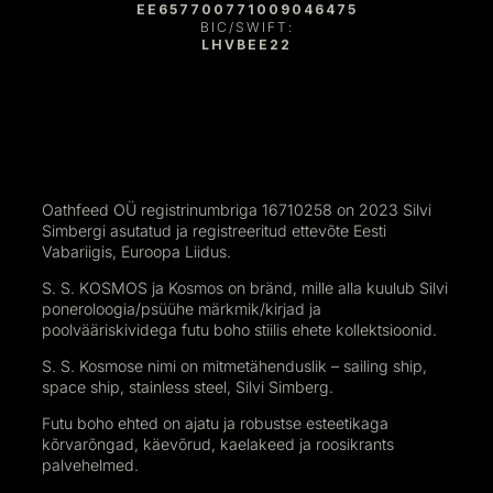
EE657700771009046475
BIC/SWIFT:
LHVBEE22
Oathfeed OÜ registrinumbriga 16710258 on 2023 Silvi
Simbergi asutatud ja registreeritud ettevõte Eesti
Vabariigis, Euroopa Liidus.
S. S. KOSMOS ja Kosmos on bränd, mille alla kuulub Silvi
poneroloogia/psüühe märkmik/kirjad ja
poolvääriskividega futu boho stiilis ehete kollektsioonid.
S. S. Kosmose nimi on mitmetähenduslik – sailing ship,
space ship, stainless steel, Silvi Simberg.
Futu boho ehted on ajatu ja robustse esteetikaga
kõrvarõngad, käevõrud, kaelakeed ja roosikrants
palvehelmed.