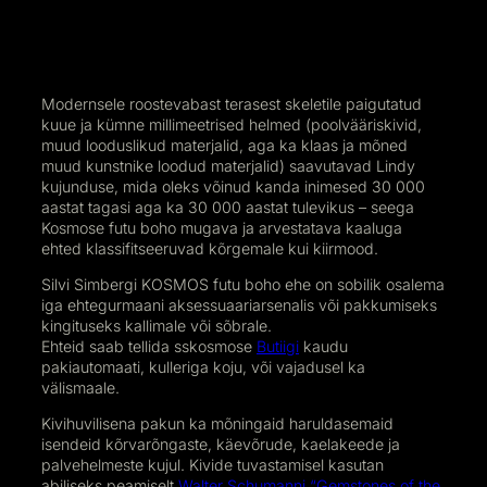
Modernsele roostevabast terasest skeletile paigutatud
kuue ja kümne millimeetrised helmed (poolvääriskivid,
muud looduslikud materjalid, aga ka klaas ja mõned
muud kunstnike loodud materjalid) saavutavad Lindy
kujunduse, mida oleks võinud kanda inimesed 30 000
aastat tagasi aga ka 30 000 aastat tulevikus – seega
Kosmose futu boho mugava ja arvestatava kaaluga
ehted klassifitseeruvad kõrgemale kui kiirmood.
Silvi Simbergi KOSMOS futu boho ehe on sobilik osalema
iga ehtegurmaani aksessuaariarsenalis või pakkumiseks
kingituseks kallimale või sõbrale.
Ehteid saab tellida sskosmose
Butiigi
kaudu
pakiautomaati, kulleriga koju, või vajadusel ka
välismaale.
Kivihuvilisena pakun ka mõningaid haruldasemaid
isendeid kõrvarõngaste, käevõrude, kaelakeede ja
palvehelmeste kujul. Kivide tuvastamisel kasutan
abiliseks peamiselt
Walter Schumanni “Gemstones of the