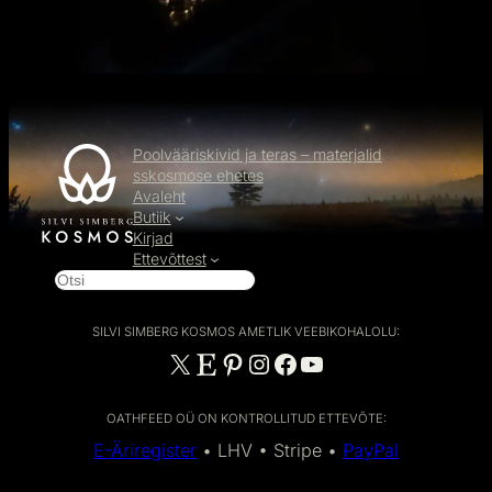
Poolvääriskivid ja teras – materjalid
sskosmose ehetes
Avaleht
Butiik
Kirjad
Ettevõttest
O
t
s
SILVI SIMBERG KOSMOS AMETLIK VEEBIKOHALOLU:
i
X
Etsy
Pinterest
Instagram
Facebook
YouTube
OATHFEED OÜ ON KONTROLLITUD ETTEVÕTE:
E-Äriregister
• LHV • Stripe •
PayPal