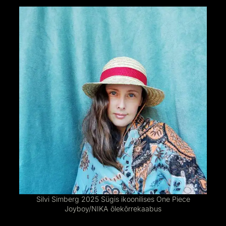
Silvi Simberg 2025 Sügis ikoonilises One Piece
Joyboy/NIKA õlekõrrekaabus