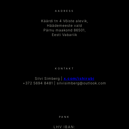
AADRESS
Käärdi tn 4 Võiste alevik,
Häädemeeste vald
Pärnu maakond 86501,
Eesti Vabariik
KONTAKT
Silvi Simberg |
x.com/ishirubi
+372 5694 8481 | silvisimberg@outlook.com
PANK
LHV IBAN: