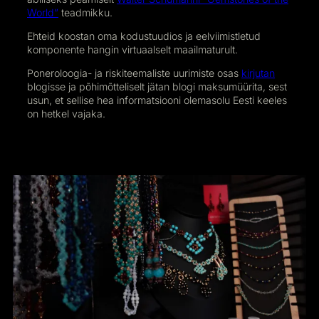
World”
teadmikku.
Ehteid koostan oma kodustuudios ja eelviimistletud
komponente hangin virtuaalselt maailmaturult.
Poneroloogia- ja riskiteemaliste uurimiste osas
kirjutan
blogisse ja põhimõtteliselt jätan blogi maksumüürita, sest
usun, et sellise hea informatsiooni olemasolu Eesti keeles
on hetkel vajaka.