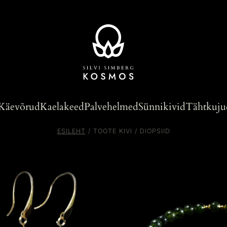
Käevõrud
Kaelakeed
Palvehelmed
Sünnikivid
Tähtkuju
ESILEHT
/ TOOTE KIVI / DIOPSIID