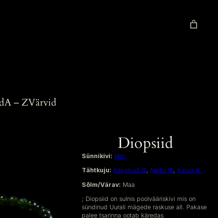
d
A – Z
Värvid
Diopsiid
Sünnikivi:
Mai
Tähtkuju:
Kaksikud ♊︎
,
Neitsi ♍︎
,
Kalad ♓︎
Sõlm/Värav:
Maa
; Diopsiid on sulnis poolvääriskivi mis on
sündinud Uurali mägede raskuse all. Pakase
palee tsarinna ootab käredas