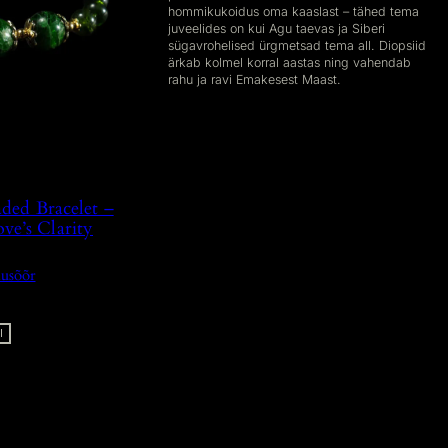
hommikukoidus oma kaaslast – tähed tema
juveelides on kui Agu taevas ja Siberi
sügavrohelised ürgmetsad tema all. Diopsiid
ärkab kolmel korral aastas ning vahendab
rahu ja ravi Emakesest Maast.
ded Bracelet –
ve’s Clarity
musõõr
I