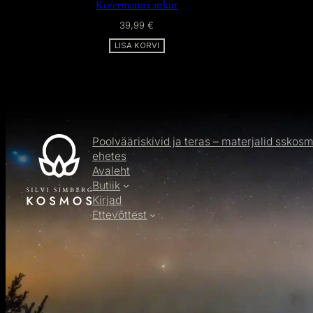
Kotermanni ankur
39,99
€
LISA KORVI
Poolvääriskivid ja teras – materjalid sskos
ehetes
Avaleht
Butiik
Kirjad
Ettevõttest