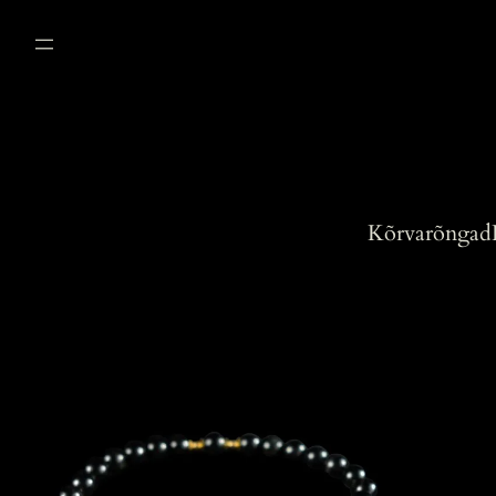
Liigu
sisu
juurde
Kõrvarõngad