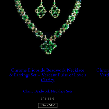
Chrome Diopside Beadwork Necklace
Chrom
& Earrings Set – Verdant Pulse of Love’s
Verd
Clarity
Classic Beadwork Necklace Sets
349,99
€
LISA KORVI