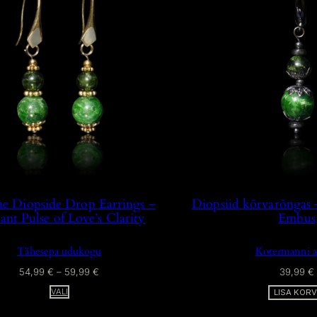
M
I
K
:
6
4
,
9
9
€
K
U
N
I
e Diopside Drop Earrings –
Diopsiid kõrvarõngas –
6
ant Pulse of Love’s Clarity
Embus
9
,
9
Tähesepa udukogu
Kotermanni 
9
H
54,99
€
–
59,99
€
39,99
€
€
I
VALI
LISA KORV
N
N