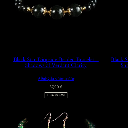
Black Star Diopside Beaded Bracelet –
Black S
Shadows of Verdant Clarity
Sh
Aðalsýsla võimusõõr
67,99
€
LISA KORVI