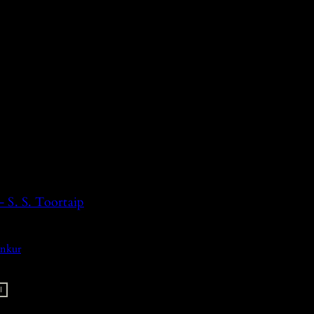
 S. S. Toortaip
ankur
I