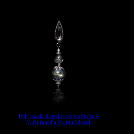
Põhjanaela diopsiid kõrvarõngas –
Varjumurdja Vaimu Silmad