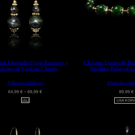
tar Diopside Drop Earrings –
Chrome Diopside Bea
adows of Verdant Clarity
Verdant Pulse of Lo
Tähesepa udukogu
Aðalsýsla või
H
64,99
€
–
69,99
€
89,99
€
I
VALI
LISA KORV
N
N
A
V
A
H
E