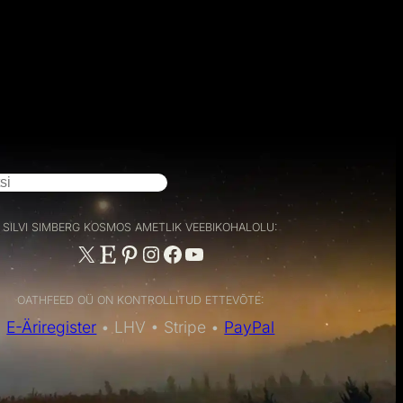
SILVI SIMBERG KOSMOS AMETLIK VEEBIKOHALOLU:
X
Etsy
Pinterest
Instagram
Facebook
YouTube
OATHFEED OÜ ON KONTROLLITUD ETTEVÕTE:
E-Äriregister
• LHV • Stripe •
PayPal