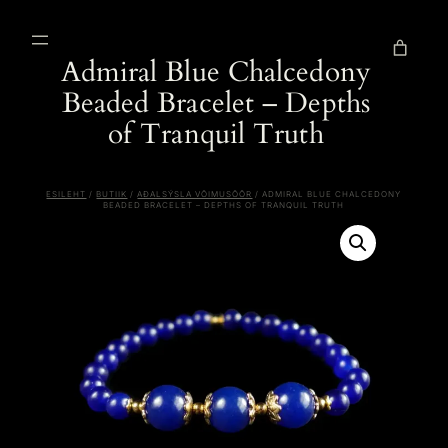
Liigu
sisu
juurde
Admiral Blue Chalcedony
Beaded Bracelet – Depths
of Tranquil Truth
ESILEHT
/
BUTIIK
/
AÐALSÝSLA VÕIMUSÕÕR
/ ADMIRAL BLUE CHALCEDONY
BEADED BRACELET – DEPTHS OF TRANQUIL TRUTH