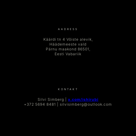
AADRESS
Käärdi tn 4 Võiste alevik,
Häädemeeste vald
Pärnu maakond 86501,
Eesti Vabariik
KONTAKT
Silvi Simberg |
x.com/ishirubi
+372 5694 8481 | silvisimberg@outlook.com