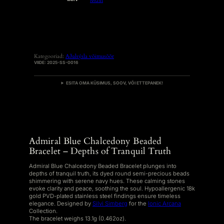
D
Kategooriad:
Aðalsýsla võimusõõr
VIIDE:
2025-SS-0016
ESITA OMA KÜSIMUS, SOOV, VÕI ETTEPANEK!
Admiral Blue Chalcedony Beaded
Bracelet – Depths of Tranquil Truth
Admiral Blue Chalcedony Beaded Bracelet plunges into
depths of tranquil truth, its dyed round semi-precious beads
shimmering with serene navy hues. These calming stones
evoke clarity and peace, soothing the soul. Hypoallergenic 18k
gold PVD-plated stainless steel findings ensure timeless
elegance. Designed by
Silvi Simberg
for the
Ionic Arcana
Collection.
The bracelet weighs 13.1g (0.462oz).