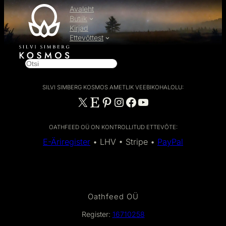
Avaleht
Butiik
Kirjad
Ettevõttest
O
t
s
SILVI SIMBERG KOSMOS AMETLIK VEEBIKOHALOLU:
i
X
Etsy
Pinterest
Instagram
Facebook
YouTube
OATHFEED OÜ ON KONTROLLITUD ETTEVÕTE:
E-Äriregister
• LHV • Stripe •
PayPal
Oathfeed OÜ
Register:
16710258