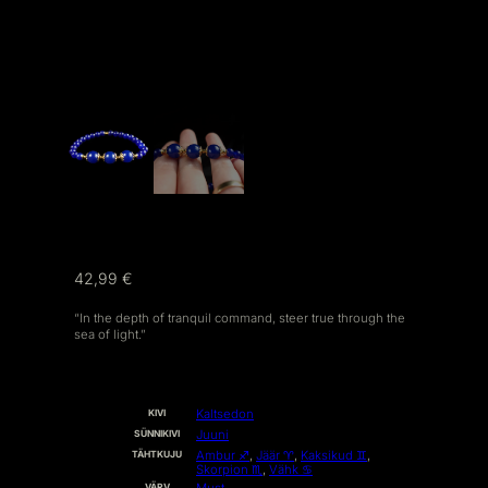
42,99
€
“In the depth of tranquil command, steer true through the
sea of light.”
O
V
Kaltsedon
KIVI
M
Ä
Juuni
SÜNNIKIVI
A
Ä
D
R
Ambur ♐︎
,
Jäär ♈︎
,
Kaksikud ♊︎
,
TÄHTKUJU
U
T
Skorpion ♏︎
,
Vähk ♋︎
S
U
E
S
Must
VÄRV