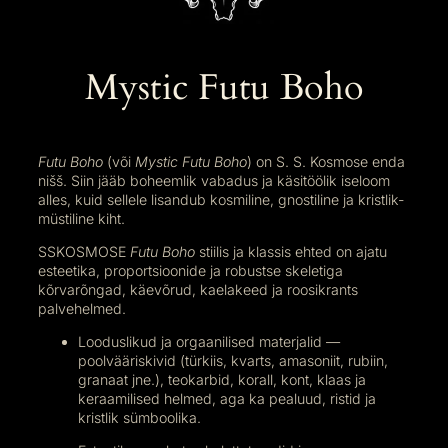
Mystic Futu Boho
Futu Boho
(või
Mystic Futu Boho
) on S. S. Kosmose enda
nišš. Siin jääb boheemlik vabadus ja käsitöölik iseloom
alles, kuid sellele lisandub kosmiline, gnostiline ja kristlik-
müstiline kiht.
SSKOSMOSE
Futu Boho
stiilis ja klassis ehted on ajatu
esteetika, proportsioonide ja robustse skeletiga
kõrvarõngad, käevõrud, kaelakeed ja roosikrants
palvehelmed.
Looduslikud ja orgaanilised materjalid —
poolvääriskivid (türkiis, kvarts, amasoniit, rubiin,
granaat jne.), teokarbid, korall, kont, klaas ja
keraamilised helmed, aga ka pealuud, ristid ja
kristlik sümboolika.