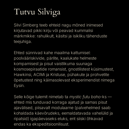
Tutvu Silviga
Silvi Simberg teeb ehteid nagu mõned inimesed
kirjutavad pikki kirju või peavad kummalisi
märkmikke: rahulikult, käsitsi ja isikliku tähenduste
teejuhiga.
Ehted sünnivad kahe maailma kattumisel:
poolvääriskivide, pärlite, kaalukate helmeste
kompamisest ja pisut vaistlikuma suunaga
kosmosepiraatide romansist, gnostilistest küsimustest,
Hawkinsi, ACIMi ja Kristuse, pühakute ja prohvetite
õpetustest ning käimasolevast eksperimendist nimega
Eysin.
Selle kõige tulemit nimetab ta
mystic futu boho
-ks —
ehted mis tunduvad korraga ajatud ja samas pisut
ajavälised, piisavalt modulaarne (palvehelmed saab
kohaldada käevõrudeks, eemaldatavada vahelülid ja
ripatsid) igapäevaseks eluks, ent siiski õhkavad
endas ka ekspeditsioonilisust.