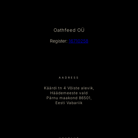
Oathfeed OÜ
Register:
16710258
AADRESS
Käärdi tn 4 Võiste alevik,
Häädemeeste vald
Pärnu maakond 86501,
Eesti Vabariik