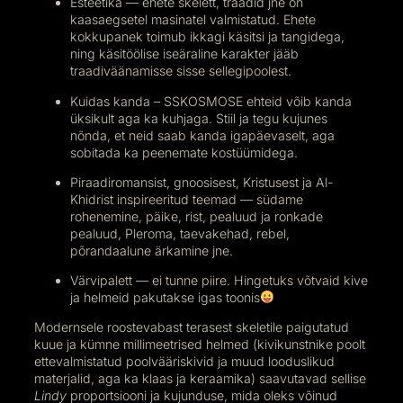
Esteetika — ehete skelett, traadid jne on
kaasaegsetel masinatel valmistatud. Ehete
kokkupanek toimub ikkagi käsitsi ja tangidega,
ning käsitöölise iseäraline karakter jääb
traadiväänamisse sisse sellegipoolest.
Kuidas kanda – SSKOSMOSE ehteid võib kanda
üksikult aga ka kuhjaga. Stiil ja tegu kujunes
nõnda, et neid saab kanda igapäevaselt, aga
sobitada ka peenemate kostüümidega.
Piraadiromansist, gnoosisest, Kristusest ja Al-
Khidrist inspireeritud teemad — südame
rohenemine, päike, rist, pealuud ja ronkade
pealuud, Pleroma, taevakehad, rebel,
põrandaalune ärkamine jne.
Värvipalett — ei tunne piire. Hingetuks võtvaid kive
ja helmeid pakutakse igas toonis
Modernsele roostevabast terasest skeletile paigutatud
kuue ja kümne millimeetrised helmed (kivikunstnike poolt
ettevalmistatud poolvääriskivid ja muud looduslikud
materjalid, aga ka klaas ja keraamika) saavutavad sellise
Lindy
proportsiooni ja kujunduse, mida oleks võinud