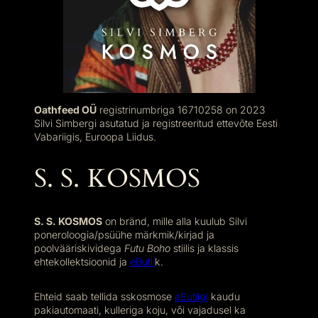
Oathfeed OÜ
registrinumbriga 16710258 on 2023
Silvi Simbergi asutatud ja registreeritud ettevõte Eesti
Vabariigis, Euroopa Liidus.
S. S. KOSMOS
S. S. KOSMOS
on bränd, mille alla kuulub Silvi
poneroloogia/psüühe märkmik/kirjad ja
poolvääriskividega
Futu Boho
stiilis ja klassis
ehtekollektsioonid ja
eButii
k.
Ehteid saab tellida sskosmose
eButiigi
kaudu
pakiautomaati, kulleriga koju, või vajadusel ka