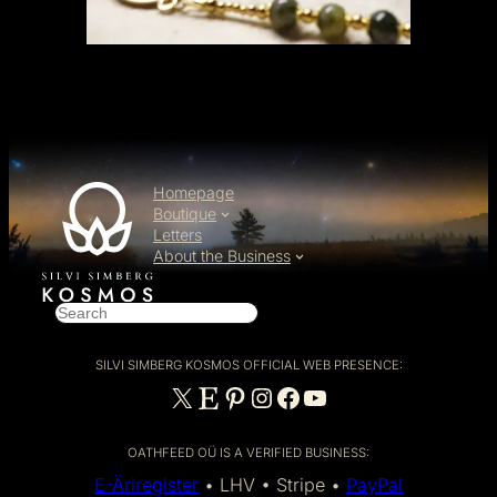
Homepage
Boutique
Letters
About the Business
S
e
a
SILVI SIMBERG KOSMOS OFFICIAL WEB PRESENCE:
r
X
Etsy
Pinterest
Instagram
Facebook
YouTube
c
h
OATHFEED OÜ IS A VERIFIED BUSINESS:
E-Äriregister
• LHV • Stripe •
PayPal