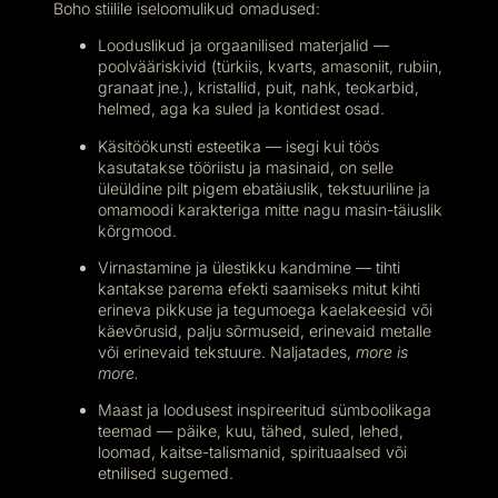
Boho stiilile iseloomulikud omadused:
Looduslikud ja orgaanilised materjalid —
poolvääriskivid (türkiis, kvarts, amasoniit, rubiin,
granaat jne.), kristallid, puit, nahk, teokarbid,
helmed, aga ka suled ja kontidest osad.
Käsitöökunsti esteetika — isegi kui töös
kasutatakse tööriistu ja masinaid, on selle
üleüldine pilt pigem ebatäiuslik, tekstuuriline ja
omamoodi karakteriga mitte nagu masin-täiuslik
kõrgmood.
Virnastamine ja ülestikku kandmine — tihti
kantakse parema efekti saamiseks mitut kihti
erineva pikkuse ja tegumoega kaelakeesid või
käevõrusid, palju sõrmuseid, erinevaid metalle
või erinevaid tekstuure. Naljatades,
more is
more.
Maast ja loodusest inspireeritud sümboolikaga
teemad — päike, kuu, tähed, suled, lehed,
loomad, kaitse-talismanid, spirituaalsed või
etnilised sugemed.