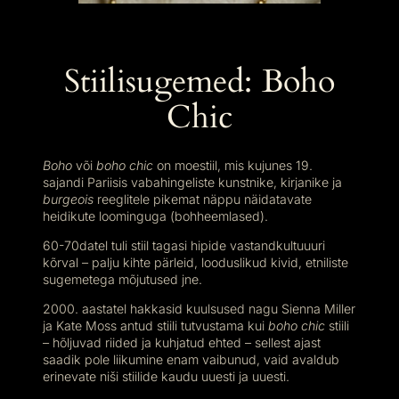
Stiilisugemed: Boho
Chic
Boho
või
boho chic
on moestiil, mis kujunes 19.
sajandi Pariisis vabahingeliste kunstnike, kirjanike ja
burgeois
reeglitele pikemat näppu näidatavate
heidikute loominguga (bohheemlased).
60-70datel tuli stiil tagasi hipide vastandkultuuuri
kõrval – palju kihte pärleid, looduslikud kivid, etniliste
sugemetega mõjutused jne.
2000. aastatel hakkasid kuulsused nagu Sienna Miller
ja Kate Moss antud stiili tutvustama kui
boho chic
stiili
– hõljuvad riided ja kuhjatud ehted – sellest ajast
saadik pole liikumine enam vaibunud, vaid avaldub
erinevate niši stiilide kaudu uuesti ja uuesti.