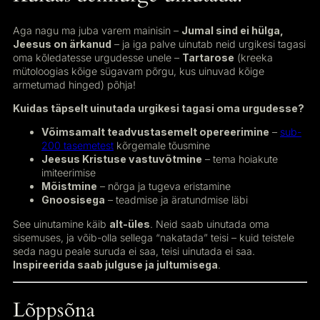
Aga nagu ma juba varem mainisin –
Jumal sind ei hülga,
Jeesus on ärkanud
– ja iga palve uinutab neid urgikesi tagasi
oma kõledatesse urgudesse unele –
Tartarose
(kreeka
mütoloogias kõige sügavam põrgu, kus uinuvad kõige
armetumad hinged) põhja!
Kuidas täpselt uinutada urgikesi tagasi oma urgudesse?
Võimsamalt teadvustasemelt opereerimine
–
sub-
200 tasemetest
kõrgemale tõusmine
Jeesus Kristuse vastuvõtmine
– tema hoiakute
imiteerimise
Mõistmine
– nõrga ja tugeva eristamine
Gnoosisega
– teadmise ja äratundmise läbi
See uinutamine käib
alt-üles
. Neid saab uinutada oma
sisemuses, ja võib-olla sellega “nakatada” teisi – kuid teistele
seda nagu peale suruda ei saa, teisi uinutada ei saa.
Inspireerida saab julguse ja jultumisega
.
Lõppsõna