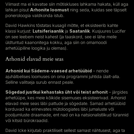
Viimast ma ei kavatse siin mõtiskluses lahkama hakata, küll aga
lahkan pisut
Arhonite loomust
ning seda, kuidas see täpselt
poneroloogia valdkonda istub.
David Hawkins tõstatas kusagil mõtte, et eksisteerib kahte
klassi kurjust:
Lutsiferiaanlik
ja
Saatanlik
. Kusjuures Lucifer
on see leebem neist kahest (ja taaskord, see ei lähe meile
üldtuntud kaanonitega kokku, aga siin on omamoodi
arhetüüpiline loogika ju olemas).
Arhonid elavad meie seas
Arhonid kui Sädeme-vaesed arhetüübid
– nende
ajuhälbelises loomuses on oma programmi juhtida ülalt-alla.
Selline valitseja surub ennast peale.
Sõgedad justkui kehastaks üht või teist arhonit
– järgides
arhetüüpe, kes meie kõikide sisemuses eksisteerivad. Arhonid
elavad meie seas läbi pattude ja sõgedate. Samad arhetüübid
korduvad ka erinevates mütoloogiates läbi jumaluste või
pooljumluste draamade, ent nad on ka natsionalistlikud türannid
või kitsid bürokraadid.
David Icke kirjutab praktiliselt sellest samast nähtusest, aga ta