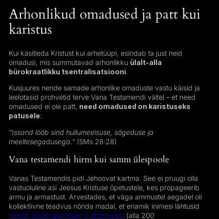
Arhonlikud omadused ja patt kui
karistus
Kui käsitleda Kristust kui arhetüüpi, esindab ta just neid
omadusi, mis summutavad arhonlikku
ülalt-alla
bürokraatlikku tsentralisatsiooni
.
Kusjuures nende samade arhonlike omaduste vastu käisid ja
leelotasid prohvetid terve Vana Testamendi vältel – et need
omadused ei ole patt,
need omadused on karistuseks
patusele
:
“Issand lööb sind hullumeelsuse, sõgeduse ja
meeltesegadusega.”
(5Ms 28:28)
Vana testamendi hirm kui samm ülespoole
Vanas Testamendis pidi Jehoovat kartma. See ei pruugi olla
vastuoluline asi Jeesus Kristuse õpetustele, kes propageerib
armu ja armastust. Arvestades, et väga ammustel aegadel oli
kollektiivne teadvus nõnda madal, et enamik inimesi lähtusid
häbist, süüst, apaatiast ja ahastusest
(alla 200