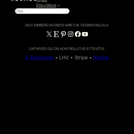
Ettevõttest
O
t
s
SILVI SIMBERG KOSMOS AMETLIK VEEBIKOHALOLU:
i
X
Etsy
Pinterest
Instagram
Facebook
YouTube
OATHFEED OÜ ON KONTROLLITUD ETTEVÕTE:
E-Äriregister
• LHV • Stripe •
PayPal