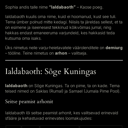
Sophia andis talle nime
“Ialdabaoth”
– Kaose poeg.
Ialdabaoth kuulis oma nime, kuid ei hoomanud, kust see tuli.
Tema ümber polnud mitte kedagi. Niisiis ta järeldas sellest, et ta
on esimene ja iseenesest tekkinud kõikvõimas jumal, ning
hakkas endast emaneeruma varjundeid, kes hakkasid teda
kutsuma oma isaks.
Üks nimetus neile varju-heietavatele väärolenditele on
demiurg
– tööline. Teine nimetus on
arhon
– valitseja.
Ialdabaoth: Sõge Kuningas
Ialdabaoth
on Sõge Kuningas. Ta on pime, ta on kade. Tema
teised nimed on Saklas (Rumal) ja Samael (Jumala Pime Pool).
Seitse peamist arhonit
Ialdabaoth lõi seitse peamist arhonit, kes valitsevad erinevaid
sfääre ja kehastuvad erinevates loomakujudes: