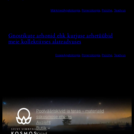
Märkmed
Agatoloogia
, 
Poneroloogia
, 
Psüühe
, 
Teadvus
Gnostikute arhonid ehk kurjuse arhetüübid
meie kollektiivses alateadvuses
Essee
Agatoloogia
, 
Poneroloogia
, 
Psüühe
, 
Teadvus
Poolvääriskivid ja teras – materjalid
sskosmose ehetes
Avaleht
Butiik
Kirjad