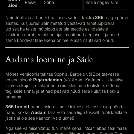
Päike
Saba
Kõike nägev silm
aios
Neid töölisi ja arhoneid paljunes sadu – kokku
365
, nagu päevi
aastas. Kusjuures ülalnimetatud vastavad arhetüüpidena
üldiselt ka teiste mütoloogiate planeetide esindajatele –
inimkonna probleemid on ajas muutunud aeglaselt, ja need
sama kõndivat taevakeha on meile alati nähtavad olnud.
Aadama loomine ja Säde
Mõnes versioonis tekitas Sophia, Barbelo või Zoe taevasse
emanatsiooni:
Pigeradamas
(või Adam-Kadmon) – ideaalse
inimese kujutise. Ialdabaoth siis ütles oma töölistele, et tema
tegi selle sinna, ja et nad peavad nüüd selle kujutise kokku
panema.
365 töölist
panustasid esimese inimese ehitusse ning nõnda
pandi kokku
Aadam
(ära võta seda liiga tõsiselt, tubli kristlase
jaoks ei ole see kaanon, vaid ulme!).
Aga see valmisehitatud tühi mehe keha lihtsalt lebas seal maas
ega teinud midagi. Kuni keegi ei jälginud, puhus Sophia/Zoe