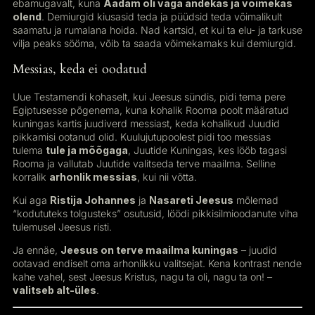
ebamugavalt, kuna
Aadam oli väga andekas ja võimekas
olend
. Demiurgid kiusasid teda ja püüdsid teda võimalikult
saamatu ja rumalana hoida. Nad kartsid, et kui ta elu- ja tarkuse
vilja peaks sööma, võib ta saada võimekamaks kui demiurgid.
Messias, keda ei oodatud
Uue Testamendi kohaselt, kui Jeesus sündis, pidi tema pere
Egiptusesse põgenema, kuna kohalik Rooma poolt määratud
kuningas kartis juudiverd messiast, keda kohalikud Juudid
pikkamisi ootanud olid. Kuulujutupoolest pidi too messias
tulema
tule ja mõõgaga
, Juutide Kuningas, kes lööb tagasi
Rooma ja vallutab Juutide valitseda terve maailma. Selline
korralik
arhonlik messias
, kui nii võtta.
Kui aga
Ristija Johannes
ja
Nasareti Jeesus
mõlemad
“kodututeks tolgusteks” osutusid, löödi pikkisilmioodanute viha
tulemusel Jeesus risti.
Ja ennäe,
Jeesus on terve maailma kuningas
– juudid
ootavad endiselt oma arhonlikku valitsejat. Kena kontrast nende
kahe vahel, sest Jeesus Kristus, nagu ta oli, nagu ta on! –
valitseb alt-üles
.