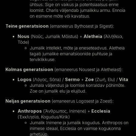
ühtsus. Sige on vaikus ja potentsiaalsus enne
loomist. Charis väljendab jumalikku armu. Ennoia
on esimene mõte või kavatsus.
Teine generatsioon
(emaneerus Bythosest ja Sigest):
Nous
(Νοῦς, Jumalik Mõistus) +
Aletheia
(Ἀλήθεια,
Tõde)
Jumalik intellekt, mõte ja eneseteadvus. Aletheia
tagab jumalike emanatsioonide puhtuse ja
terviklikkuse.
Kolmas generatsioon
(emaneerus Nousest ja Aletheiast):
Logos
(Λόγος, Sõna) /
Sermo
+
Zoe
(Ζωή, Elu) /
Vita
Jumala väljendus ja loomise korraldav põhimõte.
Zoe on jumalik elu ja elujõud.
Neljas generatsioon
(emaneerus Logosest ja Zoest):
Anthropos
(Ἄνθρωπος, Inimene) +
Ecclesia
(Ἐκκλησία, Kogudus/Kirik)
Jumalik Inimene ja jumalik kogudus. Anthropos on
inimese ideaal, Ecclesia on vaimse kogukonna
arhetüüp.