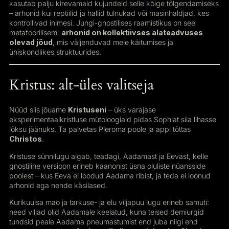
kasutab palju kirevamaid kujundeid selle kõige tõlgendamiseks
– arhonid kui reptiilid ja hallid tulnukad või masinhaldjad, kes
kontrollivad inimesi. Jungi-gnostilises raamistikus on see
metafoorilisem:
arhonid on kollektiivses alateadvuses
olevad jõud
, mis väljenduvad meie käitumises ja
ühiskondlikes struktuurides.
Kristus: alt-üles valitseja
Nüüd siis jõuame
Kristuseni
– üks varajase
eksperimentaalkristluse mütoloogiaid pidas Sophiat siia lihasse
lõksu jäänuks. Ta palvetas Pleroma poole ja appi tõttas
Christos
.
Kristuse sünnilugu algab, teadagi, Aadamast ja Eevast, kelle
gnostiline versioon erineb kaanonist üsna oluliste nüansside
poolest – kus Eeva ei loodud Aadama ribist, ja teda ei loonud
arhonid ega nende käsilased.
Kurikuulsa mao ja tarkuse- ja elu viljapuu lugu erineb samuti:
need viljad olid Aadamale keelatud, kuna teised demiurgid
tundsid peale Aadama pneumastumist end juba niigi end