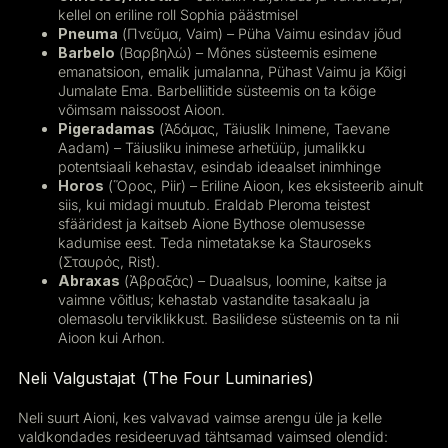
kellel on eriline roll Sophia päästmisel
Pneuma
(Πνεῦμα, Vaim) – Püha Vaimu esindav jõud
Barbelo
(Βαρβηλώ) – Mõnes süsteemis esimene
emanatsioon, emalik jumalanna, Pühast Vaimu ja Kõigi
Jumalate Ema. Barbelliitide süsteemis on ta kõige
võimsam naissoost Aioon.
Pigeradamas
(Ἀδάμας, Täiuslik Inimene, Taevane
Aadam) – Täiusliku inimese arhetüüp, jumalikku
potentsiaali kehastav, esindab ideaalset inimhinge
Horos
(Ὅρος, Piir) – Eriline Aioon, kes eksisteerib ainult
siis, kui midagi muutub. Eraldab Pleroma teistest
sfääridest ja kaitseb Aione Bythose olemusesse
kadumise eest. Teda nimetatakse ka Stauroseks
(Σταυρός, Rist).
Abraxas
(Ἀβραξάς) – Duaalsus, loomine, kaitse ja
vaimne võitlus; kehastab vastandite tasakaalu ja
olemasolu terviklikkust. Basilidese süsteemis on ta nii
Aioon kui Arhon.
Neli Valgustajat (The Four Luminaries)
Neli suurt Aioni, kes valvavad vaimse arengu üle ja kelle
valdkondades resideeruvad tähtsamad vaimsed olendid: