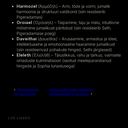
Harmozel
(Ἁρμόζηλ) – Arm, tõde ja vorm; jumalik
harmoonia ja struktuuri valdkond (siin resideerib
Pigeradamas)
Oroiael
(Ὀρόιαηλ) – Taipamine, taju ja mälu; intuitiivne
mõistmine jumalikust päritolust (siin resideerib Seth,
Pigeradamase poeg)
Daveithai
(Δαυείθαι) – Arusaamine, armastus ja idee;
intellektuaalne ja emotsionaalne haaramine jumalikust
(siin resideerivad pühakute hinged, Sethi järglased)
Eleleth
(Ἐλελήθ) – Täiuslikkus, rahu ja tarkus; vaimsete
omaduste kulminatsioon (seotud meeleparandanud
hingede ja Sophia lunastusega)
«
Poneroloogia:
Võim vs vägi(vald): Hawkinsi
kurjuse allikas
teadvusekaart ja jõuväljad
»
LOE LISAKS