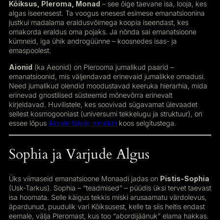
Kõiksus, Pleroma, Monad
– see õige taevane isa, looja, kes
algas iseenesest. Ta voogus enesest esimese emanatsioonina
justkui madalama eraldusvõimega koopia iseendast, kes
omakorda eraldus oma pojaks. Ja nõnda sai emanatsioone
kümneid, iga ühik androgüünne – koosnedes isas- ja
emaspoolest.
Aionid
(ka Aeonid) on Plerooma jumalikud paarid –
emanatsioonid, mis väljendavad erinevaid jumalikke omadusi.
Need jumalikud olendid moodustavad keeruka hierarhia, mida
erinevad gnostilised süsteemid mõnevõrra erinevalt
kirjeldavad. Huvilistele, kes soovivad sügavamat ülevaadet
sellest kosmogooniast (universumi tekkelugu ja struktuur), on
essee lõpus
Aionite täielik nimekiri
koos selgitustega.
Sophia ja Varjude Algus
Üks viimaseid emanatsioone Monaadi jadas on
Pistis-Sophia
(Usk-Tarkus). Sophia – “teadmised” – püüdis üksi tervet taevast
isa hoomata. Selle käigus tekkis miski arusaamatu värdolevus,
äpardunud, puudulik vari Kõiksusest, kelle ta siis heitis endast
eemale, välja Pleromast, kus too “abordijäänuk” elama hakkas.