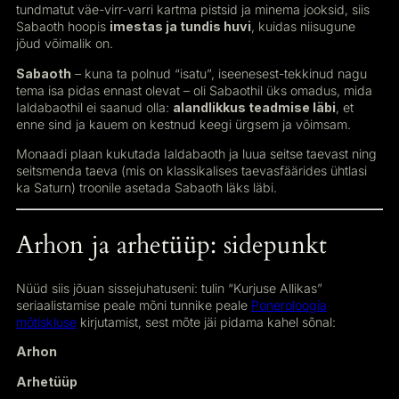
tundmatut väe-virr-varri kartma pistsid ja minema jooksid, siis
Sabaoth hoopis
imestas ja tundis huvi
, kuidas niisugune
jõud võimalik on.
Sabaoth
– kuna ta polnud “isatu”, iseenesest-tekkinud nagu
tema isa pidas ennast olevat – oli Sabaothil üks omadus, mida
Ialdabaothil ei saanud olla:
alandlikkus teadmise läbi
, et
enne sind ja kauem on kestnud keegi ürgsem ja võimsam.
Monaadi plaan kukutada Ialdabaoth ja luua seitse taevast ning
seitsmenda taeva (mis on klassikalises taevasfäärides ühtlasi
ka Saturn) troonile asetada Sabaoth läks läbi.
Arhon ja arhetüüp: sidepunkt
Nüüd siis jõuan sissejuhatuseni: tulin “Kurjuse Allikas”
seriaalistamise peale mõni tunnike peale
Poneroloogia
mõtiskluse
kirjutamist, sest mõte jäi pidama kahel sõnal:
Arhon
Arhetüüp