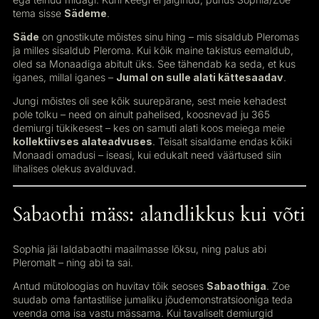
tema sisse
Sädeme
.
Säde
on gnostikute mõistes sinu hing – mis sisaldub Pleromas
ja milles sisaldub Pleroma. Kui kõik maine takistus eemaldub,
oled sa Monaadiga abitult üks. See tähendab ka seda, et kus
iganes, millal iganes –
Jumal on sulle alati kättesaadav
.
Jungi mõistes oli see kõik suurepärane, sest meie kehadest
pole tolku – need on ainult pahelised, koosnevad ju 365
demiurgi tükikesest – kes on samuti alati koos meiega meie
kollektiivses alateadvuses
. Teisalt sisaldame endas kõiki
Monaadi omadusi – iseasi, kui edukalt need väärtused siin
lihalises olekus avalduvad.
Sabaothi mäss: alandlikkus kui võti
Sophia jäi Ialdabaothi maailmasse lõksu, ning palus abi
Pleromalt – ning abi ta sai.
Antud mütoloogias on huvitav tõik seoses
Sabaothiga
. Zoe
suudab oma fantastilise jumaliku jõudemonstratsiooniga teda
veenda oma isa vastu mässama. Kui tavaliselt demiurgid