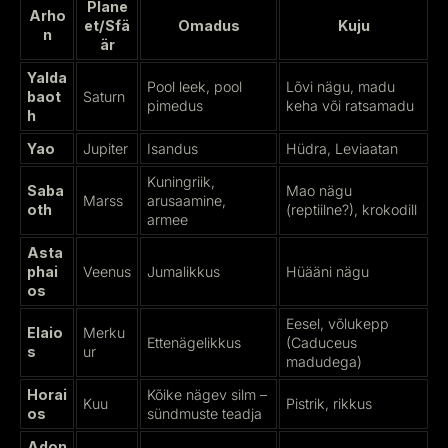
Plane
Arho
et/Sfä
Omadus
Kuju
n
är
Yalda
Pool leek, pool
Lõvi nägu, madu
baot
Saturn
pimedus
keha või ratsamadu
h
Yao
Jupiter
Isandus
Hüdra, Leviaatan
Kuningriik,
Saba
Mao nägu
Marss
arusaamine,
oth
(reptiilne?), krokodill
armee
Asta
phai
Veenus
Jumalikkus
Hüääni nägu
os
Eesel, võlukepp
Elaio
Merku
Ettenägelikkus
(Caduceus
s
ur
madudega)
Horai
Kõike nägev silm –
Kuu
Pistrik, rikkus
os
sündmuste teadja
Adon