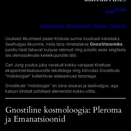
Essee
Kirjad
Agatoloogia
Poneroloogia
Psüühe
Teadvus
Usulised liikumised peale Kristuse surma muutusid käredaks.
Sealhulgas liikumine, mida täna nimetatakse
Gnostitsismiks
,
paistis hästi tabavat kurjuse olemust ning püüdis seda selgitada
siis olemasolevate keelekujundite läbi.
Carl Jung puutus juba varakult kokku varajase Kristluse
eksperimentaalusundite tekstidega ning kõrvutas Gnostikute
“mütoloogiat” kollektiivse alateadvuse teooriaga.
Gnostikute “mütoloogia” on üsna sisukas ja laialivalguv, aga
katsun lühidalt põhilised elemendid kokku võtta.
Gnostiline kosmoloogia: Pleroma
ja Emanatsioonid