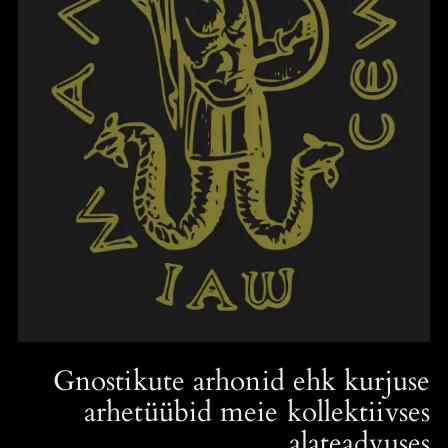
Gnostikute arhonid ehk kurjuse
arhetüübid meie kollektiivses
alateadvuses