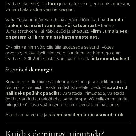
teadvusetaseme), on
hirm
juba natuke kõrgem ja otstarbekam,
vähem kataboolne vaimne seisund.
Vana Testament õpetab Jumala võimu tõttu kartma
Jumalat
rohkem kui maist vaenlast või katsumust
– kartma
Jumalat rohkem kui häbi, süüd ja ahastust.
Hirm Jumala ees
on parem kui hirm maiste katsumuste ees.
Ehk siis ka hirm võib olla ülla taotlusega seisund, võttes
arvesse, et tavaliselt inimene ei suuda suure hüppega oma
teadvust 20lt 200le tõsta, vaid saab liikuda
inkrementaalselt
.
Sisemised demiurgid
Kuna meie kollektiivses alateadvuses on iga arhonlik omadus
olemas, ei ole miskit vastunäidistust sellele tõesti, et
saad end
näiliseks psühhopaadiks
: varastada, himustada, valetada,
õgida, vanduda, ületöötada, petta, tappa, või selleks muutuda
mingeid küsitava väärtusega ikoon-olevusi kummardades.
Ajad hamba verele ja
sisemised demiurgid asuvad tööle
.
Kuidas demiurge uinutada?