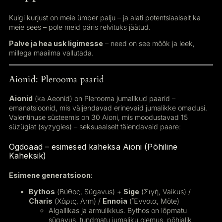
Kuigi kurjust on meie ümber palju – ja alati potentsiaalselt ka
meie sees – pole meid päris relvituks jäätud.
Palve ja hea usk ligimesse
– need on see mõõk ja leek,
millega maailma vallutada.
Aionid: Plerooma paarid
Aionid
(ka Aeonid) on Plerooma jumalikud paarid –
emanatsioonid, mis väljendavad erinevaid jumalikke omadusi.
Valentinuse süsteemis on 30 Aioni, mis moodustavad 15
süzügiat (syzygies) – seksuaalselt täiendavaid paare:
Ogdoaad – esimesed kaheksa Aioni (Põhiline
Kaheksik)
Esimene generatsioon:
Bythos
(Βύθος, Sügavus) +
Sige
(Σιγή, Vaikus) /
Charis
(Χάρις, Arm) /
Ennoia
(Ἔννοια, Mõte)
Algallikas ja armulikkus. Bythos on lõpmatu
sügavus, tundmatu jumaliku olemus, põhjalik