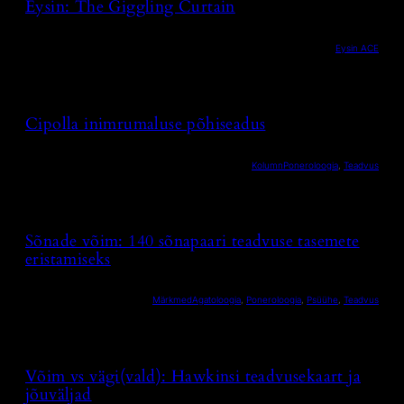
Eysin: The Giggling Curtain
Eysin ACE
Cipolla inimrumaluse põhiseadus
Kolumn
Poneroloogia
, 
Teadvus
Sõnade võim: 140 sõnapaari teadvuse tasemete
eristamiseks
Märkmed
Agatoloogia
, 
Poneroloogia
, 
Psüühe
, 
Teadvus
Võim vs vägi(vald): Hawkinsi teadvusekaart ja
jõuväljad