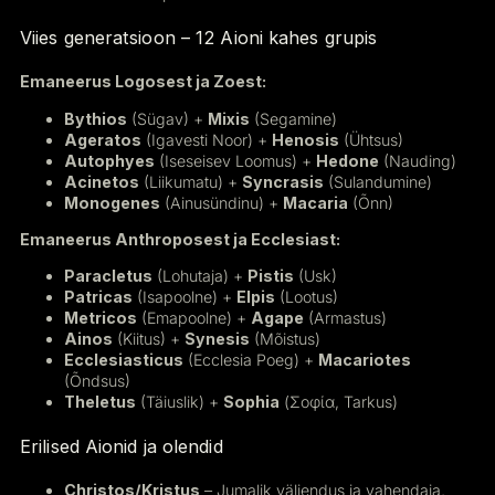
Viies generatsioon – 12 Aioni kahes grupis
Emaneerus Logosest ja Zoest:
Bythios
(Sügav) +
Mixis
(Segamine)
Ageratos
(Igavesti Noor) +
Henosis
(Ühtsus)
Autophyes
(Iseseisev Loomus) +
Hedone
(Nauding)
Acinetos
(Liikumatu) +
Syncrasis
(Sulandumine)
Monogenes
(Ainusündinu) +
Macaria
(Õnn)
Emaneerus Anthroposest ja Ecclesiast:
Paracletus
(Lohutaja) +
Pistis
(Usk)
Patricas
(Isapoolne) +
Elpis
(Lootus)
Metricos
(Emapoolne) +
Agape
(Armastus)
Ainos
(Kiitus) +
Synesis
(Mõistus)
Ecclesiasticus
(Ecclesia Poeg) +
Macariotes
(Õndsus)
Theletus
(Täiuslik) +
Sophia
(Σοφία, Tarkus)
Erilised Aionid ja olendid
Christos/Kristus
– Jumalik väljendus ja vahendaja,