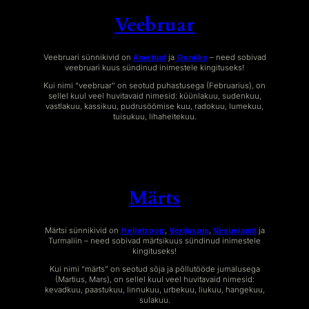
Veebruar
Veebruari sünnikivid on
Ametüst
ja
Oonüks
– need sobivad
veebruari kuus sündinud inimestele kingituseks!
Kui nimi “veebruar” on seotud puhastusega (Februarius), on
sellel kuul veel huvitavaid nimesid: küünlakuu, sudenkuu,
vastlakuu, kassikuu, pudrusöömise kuu, radokuu, lumekuu,
tuisukuu, lihaheitekuu.
Märts
Märtsi sünnikivid on
Heliotroop
,
Verijaspis
,
Vesuvianiit
ja
Turmaliin – need sobivad märtsikuus sündinud inimestele
kingituseks!
Kui nimi “märts” on seotud sõja ja põllutööde jumalusega
(Martius, Mars), on sellel kuul veel huvitavaid nimesid:
kevadkuu, paastukuu, linnukuu, urbekuu, liukuu, hangekuu,
sulakuu.