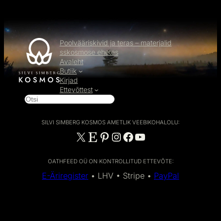
Poolvääriskivid ja teras – materjalid
sskosmose ehetes
Avaleht
Butiik
Kirjad
Ettevõttest
O
t
s
SILVI SIMBERG KOSMOS AMETLIK VEEBIKOHALOLU:
i
X
Etsy
Pinterest
Instagram
Facebook
YouTube
OATHFEED OÜ ON KONTROLLITUD ETTEVÕTE:
E-Äriregister
• LHV • Stripe •
PayPal