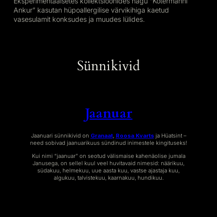
Eksperimentaalsetes kollektsioonides nagu “Kotermanni
Ankur” kasutan hüpoallergilise värvikihiga kaetud
vasesulamit konksudes ja muudes lülides.
Sünnikivid
Jaanuar
Jaanuari sünnikivid on
Granaat
,
Roosa Kvarts
ja Hüatsint –
need sobivad jaanuarikuus sündinud inimestele kingituseks!
Kui nimi “jaanuar” on seotud välismaise kahenäolise jumala
Janusega, on sellel kuul veel huvitavaid nimesid: näärikuu,
südakuu, helmekuu, uue aasta kuu, vastse ajastaja kuu,
algukuu, talvistekuu, kaarnakuu, hundikuu.