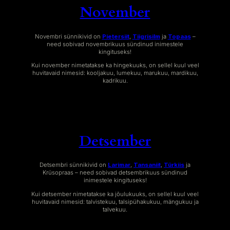
November
Novembri sünnikivid on
Pietersiit
,
Tiigrisilm
ja
Topaas
–
need sobivad novembrikuus sündinud inimestele
kingituseks!
Kui november nimetatakse ka hingekuuks, on sellel kuul veel
huvitavaid nimesid: kooljakuu, lumekuu, marukuu, mardikuu,
kadrikuu.
Detsember
Detsembri sünnikivid on
Larimar
,
Tansaniit
,
Türkiis
ja
Krüsopraas – need sobivad detsembrikuus sündinud
inimestele kingituseks!
Kui detsember nimetatakse ka jõulukuuks, on sellel kuul veel
huvitavaid nimesid: talvistekuu, talsipühakukuu, mängukuu ja
talvekuu.