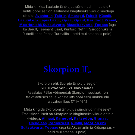
Mida kinkida Kaalude tähtkujus sündinud inimestele?
Traditsiooniliselt on Kaaludele kingituseks viidud kividega
ehteid:
Avanturiin
,
Tsitriin
,
Smaragd
,
Fuksiit
,
Küaniit
,
Lasuriit ehk Lapis Lazuli
,
Opaal
,
Opaliit
,
Peridoot
,
Preniit
,
Moorion ehk Suitsukvarts
,
Maasikakvarts
,
Topaas
(aga
ka Berüll, Teemant, Jaad, Kuntsiit, Nefriit, Sardoonüks ja
Rubelliit ehk Roosa Turmaliin – neid mul arsenalis pole).
Skorpion ♏︎
Skorpion ehk Scorpio tähtkuju aeg on
23. Oktoober – 21. November
.
Reaalajas Päike võimendab Skorpioni sodiaaki (on
taevalaotuses selle konstellatsiooni ees) umbkaudu
ajavahemikus 17.11 – 16.12
Mida kingida Skorpioni tähtkujus sündinud inimesele?
Traditsiooniliselt on Skorpionile kingituseks viidud ehteid
kividega:
Ahhaat
,
Karneool
,
Kaltsedon
,
Granaat
,
Obsidiaan
,
Rodokrosiit
,
Rubiin
,
Moorion ehk
Suitsukvarts
,
Topaas
(aga ka Akvamariin ja Krüsopraas –
neid mul arsenalis pole).