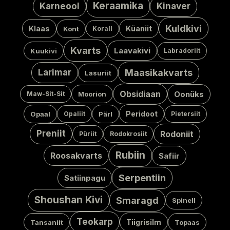
Keraamika
Karneool
Kinaver
Kuldkivi
Klaas
Küaniit
Kont
Korall
Kvarts
Laavakivi
Kuukivi
Labradoriit
Larimar
Maasikakvarts
Lasuriit
Obsidiaan
Oonüks
Maw-Sit-Sit
Moorion
Peridoot
Opaal
Opaliit
Pärl
Pietersiit
Preniit
Rodoniit
Püriit
Rodokrosiit
Rubiin
Roosakvarts
Safiir
Serpentiin
Satiinpagu
Shoushan Kivi
Smaragd
Spinell
Teokarp
Tiigrisilm
Tansaniit
Topaas