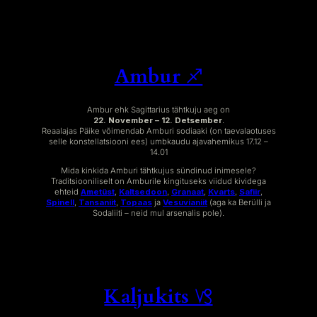
Ambur ♐︎
Ambur ehk Sagittarius tähtkuju aeg on
22. November – 12. Detsember
.
Reaalajas Päike võimendab Amburi sodiaaki (on taevalaotuses
selle konstellatsiooni ees) umbkaudu ajavahemikus 17.12 –
14.01
Mida kinkida Amburi tähtkujus sündinud inimesele?
Traditsiooniliselt on Amburile kingituseks viidud kividega
ehteid
Ametüst
,
Kaltsedoon
,
Granaat
,
Kvarts
,
Safiir
,
Spinell
,
Tansaniit
,
Topaas
ja
Vesuvianiit
(aga ka Berülli ja
Sodaliiti – neid mul arsenalis pole).
Kaljukits ♑︎