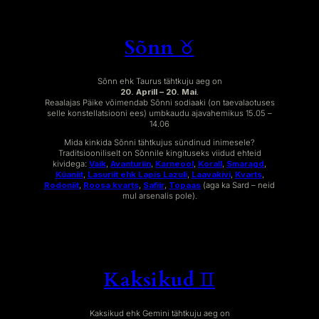
Sõnn ♉︎
Sõnn ehk Taurus tähtkuju aeg on
20. Aprill – 20. Mai
.
Reaalajas Päike võimendab Sõnni sodiaaki (on taevalaotuses
selle konstellatsiooni ees) umbkaudu ajavahemikus 15.05 –
14.06
Mida kinkida Sõnni tähtkujus sündinud inimesele?
Traditsiooniliselt on Sõnnile kingituseks viidud ehteid
kividega:
Vaik
,
Avanturiin
,
Karneool
,
Korall
,
Smaragd
,
Küaniit
,
Lasuriit ehk Lapis Lazuli
,
Laavakivi
,
Kvarts
,
Rodoniit
,
Roosa kvarts
,
Safiir
,
Topaas
(aga ka Sard – neid
mul arsenalis pole).
Kaksikud ♊︎
Kaksikud ehk Gemini tähtkuju aeg on