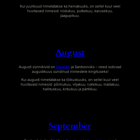
Kui juulikuud nimetatakse ka heinakuuks, on sellel kuul veel
huvitavaid nimesid: niidukuu, putkekuu, karusekuu,
jaagupikuu.
August
Augusti sünnikivid on
Oonüks
ja Sardoonüks – need sobivad
augustikuus sündinud inimestele kingituseks!
Kui augusti nimetatakse ka lõikuskuuks, on sellel kuul veel
huvitavaid nimesid: põimukuu, viljakuu, rukkikuu, mädakuu,
hallituskuu, kirbukuu ja pärtlikuu.
September