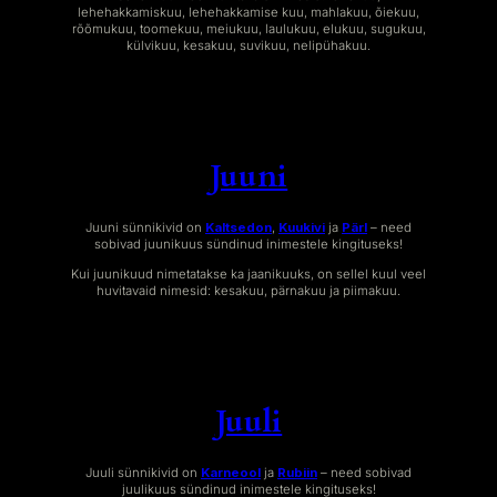
lehehakkamiskuu, lehehakkamise kuu, mahlakuu, õiekuu,
rõõmukuu, toomekuu, meiukuu, laulukuu, elukuu, sugukuu,
külvikuu, kesakuu, suvikuu, nelipühakuu.
Juuni
Juuni sünnikivid on
Kaltsedon
,
Kuukivi
ja
Pärl
– need
sobivad juunikuus sündinud inimestele kingituseks!
Kui juunikuud nimetatakse ka jaanikuuks, on sellel kuul veel
huvitavaid nimesid: kesakuu, pärnakuu ja piimakuu.
Juuli
Juuli sünnikivid on
Karneool
ja
Rubiin
– need sobivad
juulikuus sündinud inimestele kingituseks!