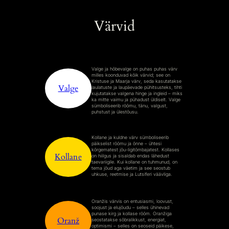
Värvid
Valge ja hõbevalge on puhas puhas värv
milles koonduvad kõik värvid; see on
Kristuse ja Maarja värv, seda kasutatakse
Valge
laulatuste ja laupäevade pühitsusteks, tihti
kujutatakse valgena hinge ja ingleid – miks
ka mitte vaimu ja pühadust üldiselt. Valge
sümboliseerib rõõmu, tänu, valgust,
puhstust ja ülestõusu.
Kollane ja kuldne värv sümboliseerib
päikselist rõõmu ja õnne – ühtesi
kõrgematest jõu-ligitõmbajatest. Kollases
Kollane
on hiilgus ja sisaldab endas lähedust
taevariigile. Kui kollane on tuhmunud, on
tema jõud aga väetim ja see seostub
uhkuse, reetmise ja Lutsiferi väävliga.
Oranžis värvis on entusiasmi, loovust,
soojust ja elujõudu – selles ühinevad
punase kirg ja kollase rõõm. Oranžiga
Oranž
seostatakse sõbralikkust, energiat,
optimismi – selles on seoseid päikese,