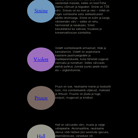
vastandub maisele, selles on lood Püha
Vaimu võimust ja tegudest. Sinine on TÕE
Sinine
värv. Sinises on ka meri ja vesi – millel on
tugev sümboolne seos alateadvusest
pärlite otsimisega. Sinine on külm ja karge,
värskendav värv – selles on rahu,
harmooniat ja rasakaalu. Sinist
kasutatakse ka vaikuse, truuduse ja
konservatiivsuse sümbolina.
Violett sümboliseerib armastust, tõde ja
kannatamist. Violett on asjakohane
kaaslane paastuaegadele ja
Violett
meeleparandusele, kuna tähistab sügavat
vaimuelu ja tunnetust. Selles värvuses
peitub puhkus Jumala juures peale maist
elu – ürgtalvitumine.
Pruun on soe, neutraalne maine ja looduslik
toon, mis sümboliseerib viljakust, maitseid
ja lihtsust. Pruunis on jõudu ja tuge,
Pruun
soojust, mugavust ja kindlust.
Hall on värvuseta värv, musta ja valge
vahepealne. Akromaatiline, neutraalne
olevus võib hädisel jõul seostuda igavuse,
Hall
ebamäärasuse, vanaduse või