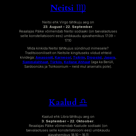
Neitsi ♍︎
Neitsi ehk Virgo tähtkuju aeg on
23. August – 22. September
.
Reaalajas Päike võimendab Neitsi sodiaaki (on taevalaotuses
selle konstellatsiooni ees) umbkaudu ajavahemikus 17.09 –
17.10
Mida kinkida Neitsi tähtkujus sündinud inimesele?
Traditsiooniliselt on Neitsile kingituseks viidud ehteid
kividega:
Amasoniit
,
Karneool
,
Tsitriin
,
Diopsiid
,
Jaspis
,
Sammalahhaat
,
Türkiis
,
Kollane Ahhaat
(aga ka Berüll,
Sardoonüks ja Tsirkoonium – neid mul arsenalis pole).
Kaalud ♎︎
Kaalud ehk Libra tähtkuju aeg on
3. September – 22. Oktoober
.
Reaalajas Päike võimendab Kaalude sodiaaki (on
taevalaotuses selle konstellatsiooni ees) umbkaudu
ajavahemikus 18.10 – 16.11