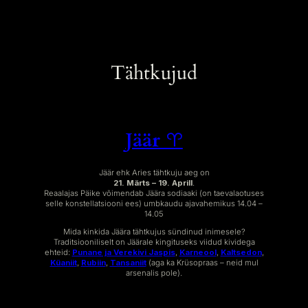
Tähtkujud
Jäär ♈︎
Jäär ehk Aries tähtkuju aeg on
21. Märts – 19. Aprill
.
Reaalajas Päike võimendab Jäära sodiaaki (on taevalaotuses
selle konstellatsiooni ees) umbkaudu ajavahemikus 14.04 –
14.05
Mida kinkida Jäära tähtkujus sündinud inimesele?
Traditsiooniliselt on Jäärale kingituseks viidud kividega
ehteid:
Punane ja Verekivi Jaspis
,
Karneool
,
Kaltsedon
,
Küaniit
,
Rubiin
,
Tansaniit
(aga ka Krüsopraas – neid mul
arsenalis pole).