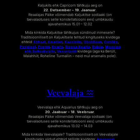
Kaljukits ehk Capricorn tähtkuju aeg on
22. Detsember – 19. Jaanuar
.
Reaalajas Päike võimendab Kaljukitse sodiaaki (on
taevalaotuses selle konstellatsiooni ees) umbkaudu
ajavahemikus 15.01 – 12.02
Mida kinkida Kaljukitse tähtkujus sündinud inimesele?
Traditsiooniliselt on Kaljukitsele tehtud kingituseks kividega
ehteid
Ahhaat
,
Ametüst
,
Kassisilm
,
Obsidiaan
,
Oonüks
,
Peridoot
,
Preniit
,
Kvarts
,
Roosa Kvarts
,
Rubiin
,
Moorion
ehk Suitsukvarts
,
Vesuvianiit
kividega (aga ka Berüll,
Malahhiit, Roheline Turmaliin – neid mul arsenalis pole).
Veevalaja ♒︎
Veevalaja ehk Aquarius tähtkuju aeg on
20. Jaabuar – 18. Veebruar
.
Reaalajas Päike võimendab Veevalaja sodiaaki (on
taevalaotuses selle konstellatsiooni ees) umbkaudu
ajavahemikus 13.02 – 14.03
Mida kinkida Veevalajale? Traditsiooniliselt on Veevalajale
kingituseks viidud ehteid selliste kividega:
Amasoniit
,