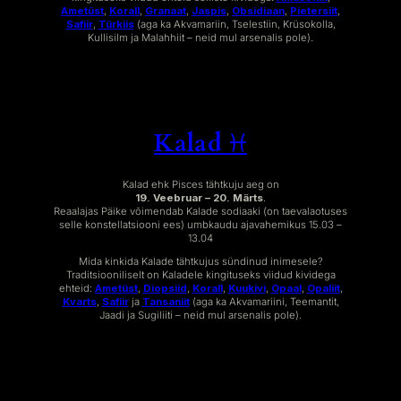
Ametüst
,
Korall
,
Granaat
,
Jaspis
,
Obsidiaan
,
Pietersiit
,
Safiir
,
Türkiis
(aga ka Akvamariin, Tselestiin, Krüsokolla,
Kullisilm ja Malahhiit – neid mul arsenalis pole).
Kalad ♓︎
Kalad ehk Pisces tähtkuju aeg on
19. Veebruar – 20. Märts
.
Reaalajas Päike võimendab Kalade sodiaaki (on taevalaotuses
selle konstellatsiooni ees) umbkaudu ajavahemikus 15.03 –
13.04
Mida kinkida Kalade tähtkujus sündinud inimesele?
Traditsiooniliselt on Kaladele kingituseks viidud kividega
ehteid:
Ametüst
,
Diopsiid
,
Korall
,
Kuukivi
,
Opaal
,
Opaliit
,
Kvarts
,
Safiir
ja
Tansaniit
(aga ka Akvamariini, Teemantit,
Jaadi ja Sugiliiti – neid mul arsenalis pole).