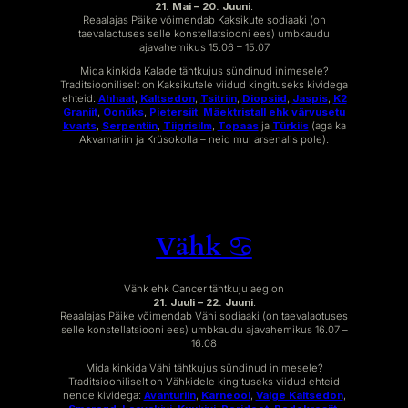
21. Mai – 20. Juuni
.
Reaalajas Päike võimendab Kaksikute sodiaaki (on
taevalaotuses selle konstellatsiooni ees) umbkaudu
ajavahemikus 15.06 – 15.07
Mida kinkida Kalade tähtkujus sündinud inimesele?
Traditsiooniliselt on Kaksikutele viidud kingituseks kividega
ehteid:
Ahhaat
,
Kaltsedon
,
Tsitriin
,
Diopsiid
,
Jaspis
,
K2
Graniit
,
Oonüks
,
Pietersiit
,
Mäektristall ehk värvusetu
kvarts
,
Serpentiin
,
Tiigrisilm
,
Topaas
ja
Türkiis
(aga ka
Akvamariin ja Krüsokolla – neid mul arsenalis pole).
Vähk ♋︎
Vähk ehk Cancer tähtkuju aeg on
21. Juuli – 22. Juuni
.
Reaalajas Päike võimendab Vähi sodiaaki (on taevalaotuses
selle konstellatsiooni ees) umbkaudu ajavahemikus 16.07 –
16.08
Mida kinkida Vähi tähtkujus sündinud inimesele?
Traditsiooniliselt on Vähkidele kingituseks viidud ehteid
nende kividega:
Avanturiin
,
Karneool
,
Valge Kaltsedon
,