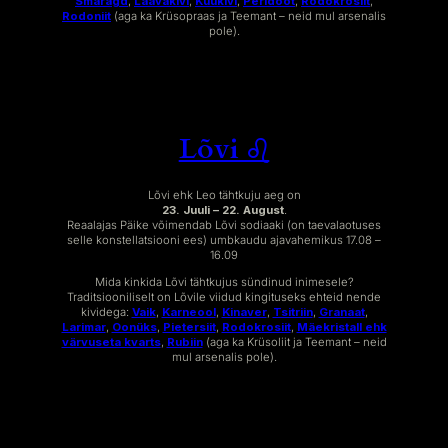
Smaragd
,
Laavakivi
,
Kuukivi
,
Peridoot
,
Rodokrosiit
,
Rodoniit
(aga ka Krüsopraas ja Teemant – neid mul arsenalis
pole).
Lõvi ♌︎
Lõvi ehk Leo tähtkuju aeg on
23. Juuli – 22. August
.
Reaalajas Päike võimendab Lõvi sodiaaki (on taevalaotuses
selle konstellatsiooni ees) umbkaudu ajavahemikus 17.08 –
16.09
Mida kinkida Lõvi tähtkujus sündinud inimesele?
Traditsiooniliselt on Lõvile viidud kingituseks ehteid nende
kividega:
Vaik
,
Karneool
,
Kinaver
,
Tsitriin
,
Granaat
,
Larimar
,
Oonüks
,
Pietersiit
,
Rodokrosiit
,
Mäekristall ehk
värvuseta kvarts
,
Rubiin
(aga ka Krüsoliit ja Teemant – neid
mul arsenalis pole).