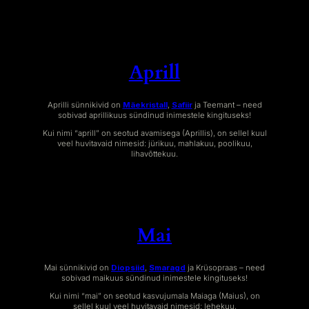
Aprill
Aprilli sünnikivid on
Mäekristall
,
Safiir
ja Teemant – need
sobivad aprillikuus sündinud inimestele kingituseks!
Kui nimi “aprill” on seotud avamisega (Aprillis), on sellel kuul
veel huvitavaid nimesid: jürikuu, mahlakuu, poolikuu,
lihavõttekuu.
Mai
Mai sünnikivid on
Diopsiid
,
Smaragd
ja Krüsopraas – need
sobivad maikuus sündinud inimestele kingituseks!
Kui nimi “mai” on seotud kasvujumala Maiaga (Maius), on
sellel kuul veel huvitavaid nimesid: lehekuu,