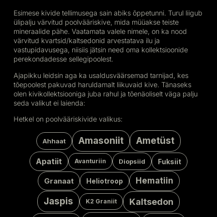
Esimese kivide tellimusega sain abiks õppetunni. Turul liigub
ülipalju värvitud poolvääriskive, mida müüakse teiste
mineraalide pähe. Vaatamata valele nimele, on ka nood
värvitud kvartsid/kaltsedonid arvestatava ilu ja
vastupidavusega, niisiis jätsin need oma kollektsioonide
perekondadesse sellegipoolest.
Ajapikku leidsin aga ka usaldusväärsemad tarnijad, kes
tõepoolest pakuvad haruldamalt liikuvaid kive. Tänaseks
olen kivikollektsiooniga juba rahul ja tõenäoliselt väga palju
seda valikut ei laienda:
Hetkel on poolvääriskivide valikus:
Amasoniit
Ametüst
Ahhaat
Apatiit
Fuksiit
Avanturiin
Diopsiid
Hematiin
Granaat
Heliotroop
Jaspis
Kaltsedon
K2 Graniit