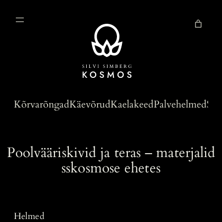
Liigu
sisu
juurde
Kõrvarõngad
Käevõrud
Kaelakeed
Palvehelmed
Sün
Poolvääriskivid ja teras – materjalid
sskosmose ehetes
Helmed