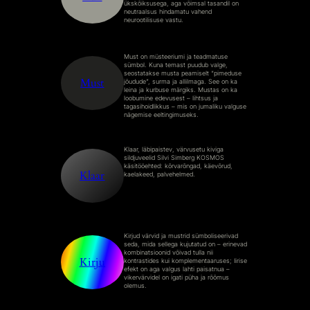
ükskõiksusega, aga võimsal tasandil on
neutraalsus hindamatu vahend
neurootilisuse vastu.
Must on müsteeriumi ja teadmatuse
sümbol. Kuna temast puudub valge,
seostatakse musta peamiselt “pimeduse
Must
jõudude”, surma ja allilmaga. See on ka
leina ja kurbuse märgiks. Mustas on ka
loobumine edevusest – lihtsus ja
tagasihoidlikkus – mis on jumaliku valguse
nägemise eeltingimuseks.
Klaar, läbipaistev, värvusetu kiviga
sildjuveelid Silvi Simberg KOSMOS
käsitööehted: kõrvarõngad, käevõrud,
Klaar
kaelakeed, palvehelmed.
Kirjud värvid ja mustrid sümboliseerivad
seda, mida sellega kujutatud on – erinevad
kombinatsioonid võivad tulla nii
Kirju
kontrastides kui komplementaaruses; Iirise
efekt on aga valgus lahti paisatnua –
vikervärvidel on igati püha ja rõõmus
olemus.