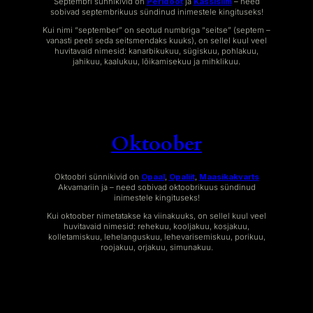
Septembri sünnikivid on
Peridoot
ja
Kassisilm
– need
sobivad septembrikuus sündinud inimestele kingituseks!
Kui nimi “september” on seotud numbriga “seitse” (septem –
vanasti peeti seda seitsmendaks kuuks), on sellel kuul veel
huvitavaid nimesid: kanarbikukuu, sügiskuu, pohlakuu,
jahikuu, kaalukuu, lõikamisekuu ja mihklikuu.
Oktoober
Oktoobri sünnikivid on
Opaal
,
Opaliit
,
Maasikakvarts
Akvamariin ja – need sobivad oktoobrikuus sündinud
inimestele kingituseks!
Kui oktoober nimetatakse ka viinakuuks, on sellel kuul veel
huvitavaid nimesid: rehekuu, kooljakuu, kosjakuu,
kolletamiskuu, lehelanguskuu, lehevarisemiskuu, porikuu,
roojakuu, orjakuu, simunakuu.