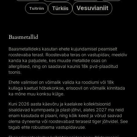
Vesuvianiit
Türkiis
Tsitriin
Baasmetallid
Baasmetallideks kasutan ehete kujundamisel peamiselt
roostevaba terast. Roostevaba teras on vastupidav, meeldiv
kanda ka paljudele, kes muude metallide osas on
allergilised, ning on saadaval kaunis 18k pvd-plaaditud
toonis.
Ehete valimisel on võimalik valida ka roodiumi või 18k
kullaga kaetud hõbekonkse, erisoovil on võimalik kinnitada
ka mõne muu konksu külge.
Kuni 2026 aasta käevõru ja kaelakee kollektsioonid
sisaldavad kummpaela ja plast-jõhvi, alates 2027 ma neid
enam kasutada ei plaani, ning kõik keed ja võrud saavad
olema dyneema või roostevabast terasest tiger jõhvidel. See
tagab ehte robustsema vastupidavuse.