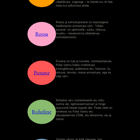
viljalõikuse, sügisega – ta tõstab isu nii hea
toidu kui seltsimise järele.
Roosa ja kahvatupunane on kaasaegses
traditsioonis armastuse värv. “Väike
punane” on optimistlik, süütu, rõõmus,
Roosa
muretu – teinekord ka etteheitvas
konnotatsioonis.
Punane on tule ja tunnete, märterpühakute,
Püha Vaimu tuleku mälestuse,
kuninglikkuse, pulbitseva elu, nooruse, ilu,
Punane
rikkuse, tervise, maise armastuse, aga ka
sõja värv.
Roheline värv sümboliseerib elu võitu
surma üle, ligimesearmastust ja hinge
taassündi heade tegude läbi. Peale selle on
Roheline
rohelises ka Püha Vaimu elu
ülevalpidamise VÕIM, elu tärkamine, elu ja
lootus.
Sinises värvis on kõik taevane, mis