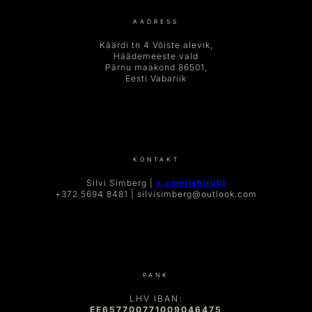
AADRESS
Käärdi tn 4 Võiste alevik,
Häädemeeste vald
Pärnu maakond 86501,
Eesti Vabariik
KONTAKT
Silvi Simberg |
x.com/ishirubi
+372 5694 8481 | silvisimberg@outlook.com
PANK
LHV IBAN:
EE657700771009046475