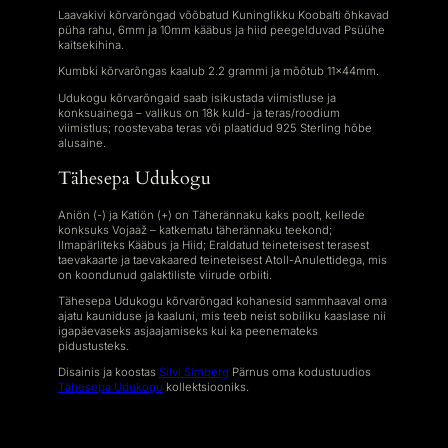
Laavakivi kõrvarõngad võõbatud Kuninglikku Koobalti õhkavad
püha rahu, 6mm ja 10mm kääbus ja hiid peegelduvad Psüühe
kaitsekihina.
Kumbki kõrvarõngas kaalub 2.2 grammi ja mõõtub 11x44mm.
Udukogu kõrvarõngaid saab isikustada viimistluse ja
konksuainega – valikus on 18k kuld- ja teras/roodium
viimistlus; roostevaba teras või plaatidud 925 Sterling hõbe
alusaine.
Tähesepa Udukogu
Aniön (-) ja Katiön (+) on Täherännaku kaks poolt, kellede
konksuks Vojaaž – katkematu täherännaku teekond;
Ilmapärliteks Kääbus ja Hiid; Eraldatud teineteisest terasest
taevakaarte ja taevakaared teineteisest Atoll-Anulettidega, mis
on koondunud galaktiliste viirude orbiiti.
Tähesepa Udukogu kõrvarõngad kohanesid sammhaaval oma
ajatu kauniduse ja kaaluni, mis teeb neist sobiliku kaaslase nii
igapäevaseks asjaajamiseks kui ka peenemateks
pidustusteks.
Disainis ja koostas
Silvi Simberg
Pärnus oma kodustuudios
Tähesepa Udukogu
kollektsiooniks.