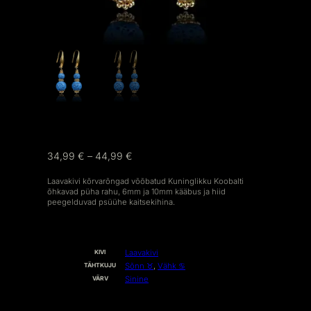
H
34,99
€
–
44,99
€
i
n
Laavakivi kõrvarõngad võõbatud Kuninglikku Koobalti
õhkavad püha rahu, 6mm ja 10mm kääbus ja hiid
n
peegelduvad psüühe kaitsekihina.
a
v
a
h
O
V
Laavakivi
KIVI
e
M
Ä
Sõnn ♉︎
,
Vähk ♋︎
TÄHTKUJU
A
Ä
m
D
R
Sinine
VÄRV
U
T
i
S
U
E
S
k
D