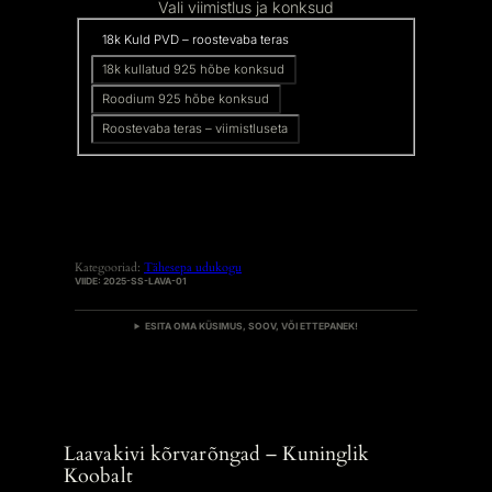
:
Vali viimistlus ja konksud
3
18k Kuld PVD – roostevaba teras
4
,
18k kullatud 925 hõbe konksud
9
Roodium 925 hõbe konksud
9
Roostevaba teras – viimistluseta
€
k
u
n
i
4
Kategooriad:
Tähesepa udukogu
4
VIIDE:
2025-SS-LAVA-01
,
9
ESITA OMA KÜSIMUS, SOOV, VÕI ETTEPANEK!
9
€
Laavakivi kõrvarõngad – Kuninglik
Koobalt