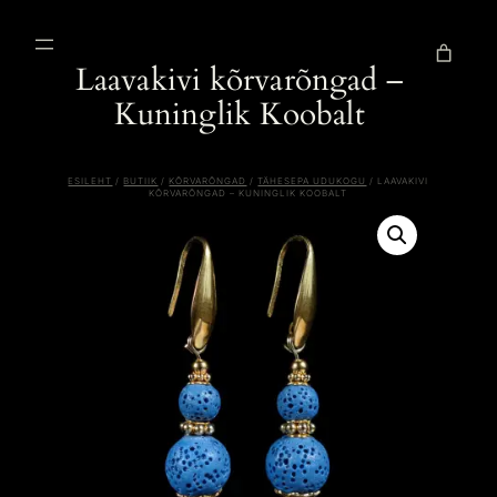
Liigu
sisu
juurde
Laavakivi kõrvarõngad –
Kuninglik Koobalt
ESILEHT
/
BUTIIK
/
KÕRVARÕNGAD
/
TÄHESEPA UDUKOGU
/ LAAVAKIVI
KÕRVARÕNGAD – KUNINGLIK KOOBALT